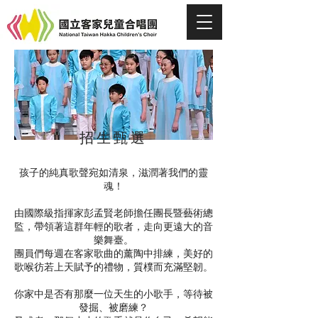
招生甄選
孩子的純真歌聲宛如清泉，滋潤著我們的靈
魂！
由國際級指揮家彭孟賢老師擔任團長暨藝術總
監，帶領著這群年輕的歌者，走向更遠大的音
樂舞臺。
團員們每週在客家歌曲的薰陶中排練，美好的
歌喉彷若上天賦予的禮物，質樸而充滿堅韌。
你家中是否有那麼一位天生的小歌手，等待被
發掘、被磨練？