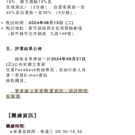
10%、聽力測驗10%及
音域測試）［2分鐘］、自選客家曲一首
30%及自選曲一首30% ［3分鐘］。
甄試時間：
2024年08月13日 (二)
甄試地點：新竹縣政府文化局實驗劇場
（新竹縣竹北市縣政
九路146號）
五、評選結果公佈
錄取名單將統一於
2024年08月21日
(三)
公布於國立客家
兒童Facebook粉絲專頁，並由行政人員
逐一寄發E-mail通知
錄取團員。
更多線上影音甄選資訊，請詳閱招
生簡章
【團練資訊】
團練時間
▸寒暑假期間：每週三 09:30-16:30