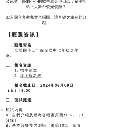
又或者，那個小小的歌手就是你自己，希望能
站上大舞台發光發熱？
加入國立客家兒童合唱團，讓音樂之旅在此啟
程！
【甄選資訊】
一、甄選資格
全國國小三年級至國中七年級之學
童。
二、報名資訊
1.
招生簡章
2.
線上報名表
報名截止日：2024年08
月09日
（五）18:00
三、面試甄選
​甄試內容
A. 自我介紹及報考合唱團原因10%。［1
分鐘］
B. 基本音樂能力測驗（視唱10%、節奏