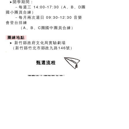
▸開學期間：
－每週三 14:00-17:30（A、B、D團
國小團員合練）
－每月兩次週日 09:30-12:30 音樂
會登台排練
（A、B、C團國中團員合練）
團練地點
▸ 新竹縣政府文化局實驗劇場
（新竹縣竹北市縣政九路146號）
​甄選流程
填寫線上網路報名表
⬇
收到報名成功之回覆信件
⬇
自行列印准考證
⬇
現場甄試
⬇
評審評選
⬇
公佈甄選結果