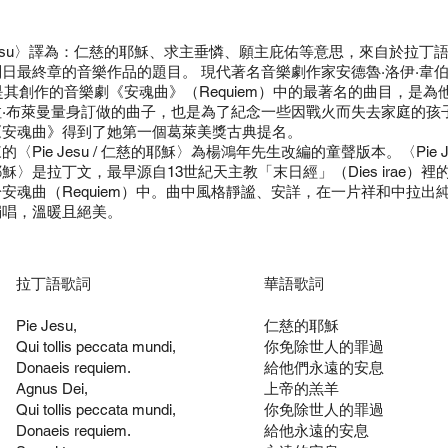
 Jesu〉譯為：仁慈的耶穌、求主垂憐、願主庇佑等意思，來自於拉丁
日最終章的音樂作品的題目。 現代著名音樂劇作家安德魯·洛伊·韋伯的
〉是其創作的音樂劇《安魂曲》（Requiem）中的最著名的曲目，是為
拉·布萊曼量身訂做的曲子，也是為了紀念一些因戰火而失去家庭的孩
《安魂曲》得到了她第一個葛萊美獎古典提名。
〈Pie Jesu / 仁慈的耶穌〉為楊鴻年先生改編的童聲版本。〈Pie Jes
穌〉是拉丁文，最早源自13世紀天主教「末日經」（Dies irae）裡
安魂曲（Requiem）中。曲中風格靜謐、安詳，在一片祥和中拉出
獨唱，溫暖且絕美。
拉丁語歌詞
華語歌詞
Pie Jesu,
仁慈的耶穌
Qui tollis peccata mundi,
你免除世人的罪過
Donaeis requiem.
給他們永遠的安息
Agnus Dei,
上帝的羔羊
Qui tollis peccata mundi,
你免除世人的罪過
Donaeis requiem.
給他永遠的安息