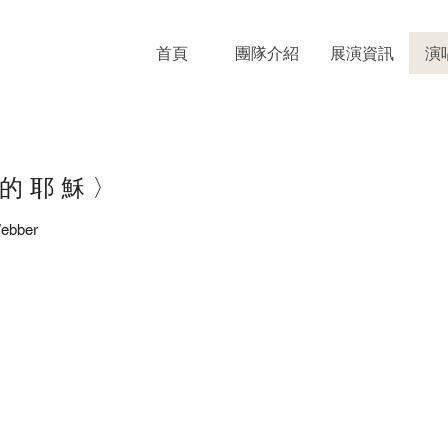
首頁
團隊介紹
展演資訊
演
仁慈的耶穌〉
ebber