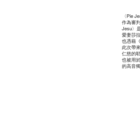
〈Pie
作為審判
Jesu
愛妻莎
也憑藉
此次帶來的
仁慈的耶
也被用於
的高音