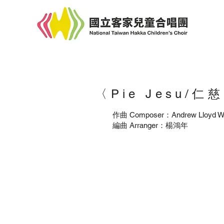
​〈Pie Jesu/
作曲 Composer：Andrew Lloyd W
編曲 Arranger：楊鴻年