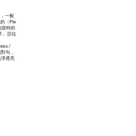
語，一般
〈Pie
他當時的
子。莎拉
u /
的對句，
純淨透亮