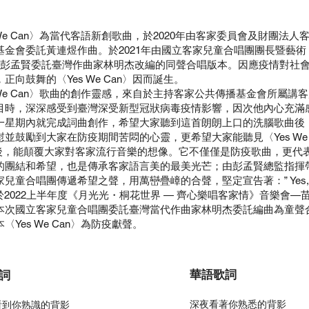
 We Can〉為當代客語新創歌曲，於2020年由客家委員會及財團法人客
基金會委託黃連煜作曲。於2021年由國立客家兒童合唱團團長暨藝術
— 彭孟賢委託臺灣作曲家林明杰改編的同聲合唱版本。因應疫情對社
正向鼓舞的〈Yes We Can〉因而誕生。
 We Can〉歌曲的創作靈感，來自於主持客家公共傳播基金會所屬講
目時，深深感受到臺灣深受新型冠狀病毒疫情影響，因次他內心充滿
一星期內就完成詞曲創作，希望大家聽到這首朗朗上口的洗腦歌曲後
慰並鼓勵到大家在防疫期間苦悶的心靈，更希望大家能聽見​〈Yes We
〉後，能顛覆大家對客家流行音樂的想像。它不僅僅是防疫歌曲，更代
的團結和希望，也是傳承客家語言美的最美光芒；由彭孟賢總監指揮
兒童合唱團傳遞希望之聲，用萬巒疊嶂的合聲，堅定宣告著：” Yes, 
! ” 於2022上半年度《月光光・桐花世界 — 齊心樂唱客家情》音樂會—
​本次國立客家兒童合唱團委託臺灣當代作曲家林明杰委託編曲為童聲
​〈Yes We Can〉為防疫獻聲。
華語歌詞
詞
深夜看著你熟悉的背影
看到你熟識的背影