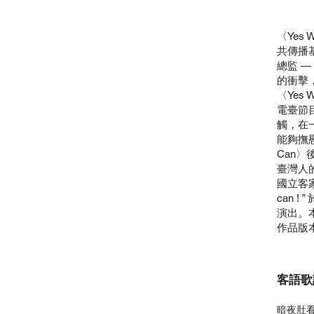
〈Yes
共傳播
總監 
的衝擊，
〈Yes
電臺節
觸，在
能夠撫
Can
臺灣人
國立客家
can 
演出。
作品版本
客語歌
暗夜肚