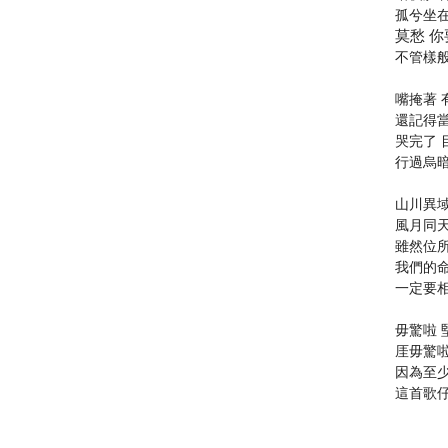
孤兮坐
莫愁
你
不管樣般
嘴掩著 
​還記得
哭完了
行過烏暗
山川異域
風月同天
雖然位
我們的
一定要
​毋驚啦
厓毋驚啦
因為至
這首歌仔共