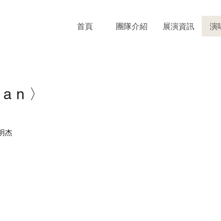
首頁
團隊介紹
展演資訊
演
Can
〉
林明杰