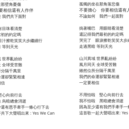
孤獨的坐在那角落悲傷
在那壁角憂傷
不要擔心 你要相信還有
要相信還有人作伴
不論如何 我們一起面對
 我們共下面對
摀著嘴巴 用眼睛看清楚
有目珠看清楚
​還記得我們最初的約定嗎
當初的約定嗎
哭完了 眼淚擦乾笑笑大步
 目汁擦乾笑笑大步繼續行
走過黑暗 等到天光
 等到天光
山川異域 世界亂紛紛
 世界亂紛紛
風月同天 全球受苦難
 全球受苦難
雖然位所分隔千萬里
所分隔千萬里
我們的命運卻緊緊相連
命運卻緊緊相連
一定要相信
相信
​不用怕啦 堅心向前行去
 堅心向前行去
我不怕啦 黑暗總會消逝
 烏暗總會消逝
因為至少還有我們手牽手一
少還有恩手牽手一條心行下去
這首歌一起大聲唱出來: Yes 
下大聲唱出來 : Yes We Can