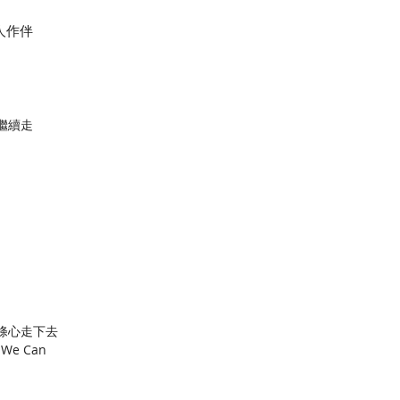
人作伴
繼續走
條心走下去
We Can