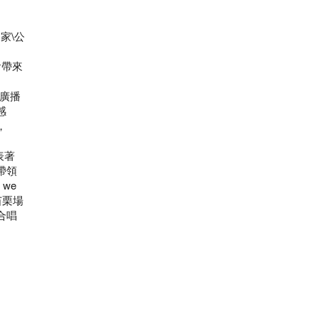
家\公
會帶來
客廣播
感
，
表著
帶領
we
苗栗場
合唱